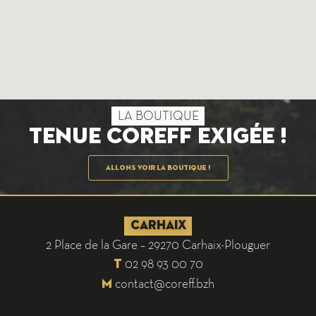
LA BOUTIQUE
Tenue Coreff exigée !
Allons voir la boutique !
CARHAIX
2 Place de la Gare – 29270 Carhaix-Plouguer
02 98 93 00 70
T
contact@coreff.bzh
M