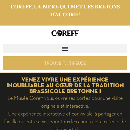
𝐂𝐎𝐑𝐄𝐅𝐅, 𝐋𝐀 𝐁𝐈𝐄̀𝐑𝐄 𝐐𝐔𝐈 𝐌𝐄𝐓 𝐋𝐄𝐒 𝐁𝐑𝐄𝐓𝐎𝐍𝐒
𝐃’𝐀𝐂𝐂𝐎𝐑𝐃 !
TROUVE TA TIREUSE
Venez vivre une expérience
inoubliable au cœur de la tradition
brassicole bretonne !
Le Musée Coreff vous ouvre ses portes pour une visite
originale et interactive.
Une expérience interactive et conviviale, à partager en
famille ou entre amis, pour tous les curieux et amateurs de
découverte !