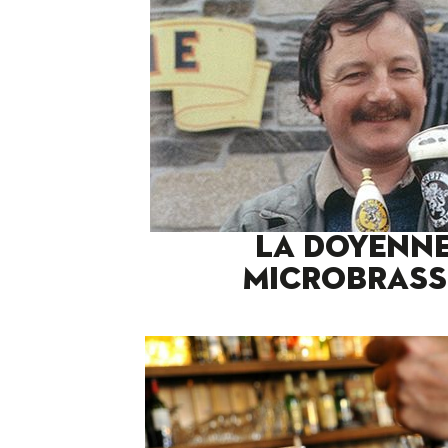
La doyenne
microbrass