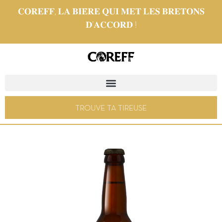
𝐂𝐎𝐑𝐄𝐅𝐅, 𝐋𝐀 𝐁𝐈𝐄̀𝐑𝐄 𝐐𝐔𝐈 𝐌𝐄𝐓 𝐋𝐄𝐒 𝐁𝐑𝐄𝐓𝐎𝐍𝐒
𝐃’𝐀𝐂𝐂𝐎𝐑𝐃 !
TROUVE TA TIREUSE