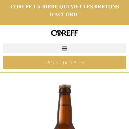
𝐂𝐎𝐑𝐄𝐅𝐅, 𝐋𝐀 𝐁𝐈𝐄̀𝐑𝐄 𝐐𝐔𝐈 𝐌𝐄𝐓 𝐋𝐄𝐒 𝐁𝐑𝐄𝐓𝐎𝐍𝐒
𝐃’𝐀𝐂𝐂𝐎𝐑𝐃 !
TROUVE TA TIREUSE